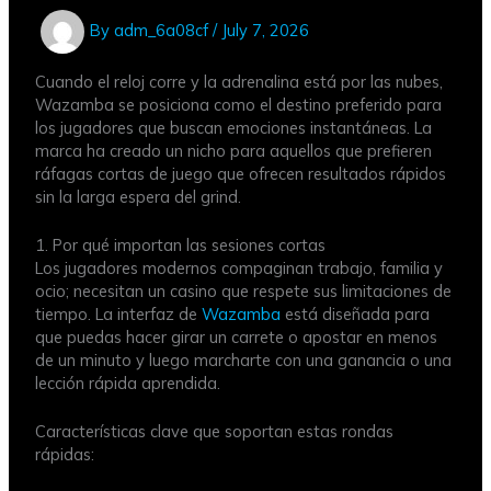
By
adm_6a08cf
/
July 7, 2026
Cuando el reloj corre y la adrenalina está por las nubes,
Wazamba se posiciona como el destino preferido para
los jugadores que buscan emociones instantáneas. La
marca ha creado un nicho para aquellos que prefieren
ráfagas cortas de juego que ofrecen resultados rápidos
sin la larga espera del grind.
1. Por qué importan las sesiones cortas
Los jugadores modernos compaginan trabajo, familia y
ocio; necesitan un casino que respete sus limitaciones de
tiempo. La interfaz de
Wazamba
está diseñada para
que puedas hacer girar un carrete o apostar en menos
de un minuto y luego marcharte con una ganancia o una
lección rápida aprendida.
Características clave que soportan estas rondas
rápidas: