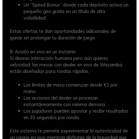
Un “Speed Bonus” donde cada depósito activa un
pequeño giro gratis en un título de alta
volatilidad.
Estas ofertas te dan oportunidades adicionales de
ganar sin prolongar tu duración de juego.
8. Acción en vivo en un instante
Si deseas interacción humana pero aún quieres
velocidad, las mesas con dealer en vivo de Wazamba
están diseñadas para rondas rápidas.
Los límites de mesa comienzan desde €1 por
mano.
Las acciones del dealer se procesan
instantáneamente con mínima demora.
Los jugadores pueden apostar y recibir resultados
en 30 segundos por ronda.
Este sistema te permite experimentar la autenticidad de
un casino en vivo mientras disfrutas de la brevedad que