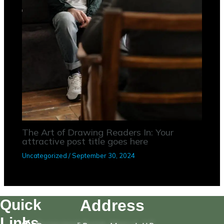
The Art of Drawing Readers In: Your
attractive post title goes here
Uncategorized
/
September 30, 2024
Quick
Address
Links