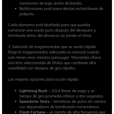
conexiones de bajo ancho de banda.
Notificaciones push para alertas instantáneas de
jackpots.
Cada elemento está diseñado para que puedas
comenzar una sesión justo después del desayuno y
terminarla antes del almuerzo sin perder el ritmo.
3. Selección de tragamonedas que se siente rápida
Elegir la tragamonedas adecuada es esencial cuando
solo tienes unos minutos para jugar. Wazamba ofrece
una lista seleccionada de títulos que combinan alta
volatilidad con tiempos de giro rápidos.
Las mejores opciones para acción rápida:
Lightning Rush
– 1024 líneas de pago y un
tiempo de giro promedio inferior a dos segundos.
Speedster Slots
– temáticas de autos de carrera
con disparadores de bonificación instantáneos.
Flash Fortune
– un carrete de alta frecuencia que