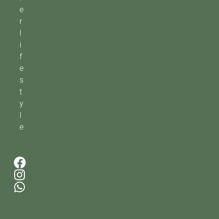
e
r
l
i
f
e
s
t
y
l
e
Get Healthy