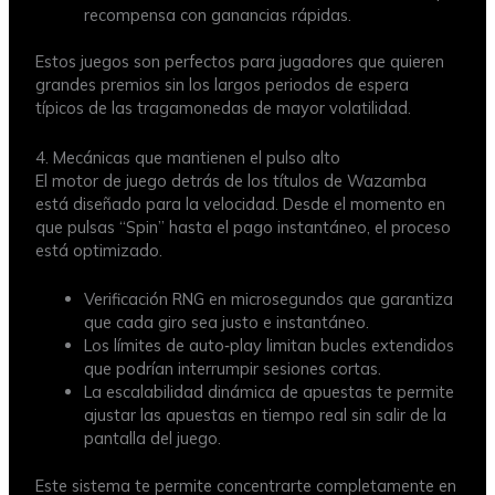
recompensa con ganancias rápidas.
Estos juegos son perfectos para jugadores que quieren
grandes premios sin los largos periodos de espera
típicos de las tragamonedas de mayor volatilidad.
4. Mecánicas que mantienen el pulso alto
El motor de juego detrás de los títulos de Wazamba
está diseñado para la velocidad. Desde el momento en
que pulsas “Spin” hasta el pago instantáneo, el proceso
está optimizado.
Verificación RNG en microsegundos que garantiza
que cada giro sea justo e instantáneo.
Los límites de auto‑play limitan bucles extendidos
que podrían interrumpir sesiones cortas.
La escalabilidad dinámica de apuestas te permite
ajustar las apuestas en tiempo real sin salir de la
pantalla del juego.
Este sistema te permite concentrarte completamente en