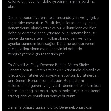
kullanıcıların oyunları daha iyi öğrenmelerine yardımcı
olur.
Deneme bonusu veren siteler arasında yeni ve ilgi çekici
seçenekler mevcuttur. Bu siteler, kullanıcıların oyunları
denemelerine olanak tanır ve bu, kullanıcıların oyunları
daha iyi öğrenmelerine yardımcı olur. Deneme bonusu
güncel durumu, sitelerin kullanıcılarına yeni ve ilginç
oyunlar sunma imkanı sağlar. Deneme bonusu veren
siteler, kullanıcıların oyun deneyimini daha da
zenginleştirmek için tasarlanmıştır.
En Güvenli ve En İyi Deneme Bonusu Veren Siteler
Deneme bonusu veren siteler 2025 arasında güvenilir ve
iyilik arayan siteler çok sayıda mevcuttur. Bu sitelerden
biri, DenemeBonusu.com sitesidir. Bu platform,
kullanıcılarına güvenli ve güvenilir deneme bonusu imkanı
sunar. Herhangi bir para kaybı olmaksızın, sitelerin kendi
stratejilerini ve oyunlarını deneyebilirsiniz.
Deneme bonusu guncel olarak, DenemeBonusu.com