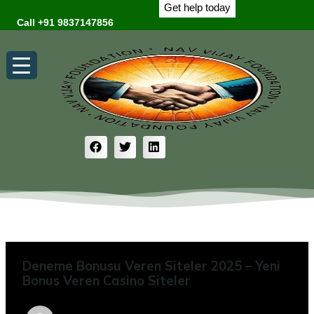
Skip
Get help today
to
Call +91 9837147856
content
Deneme Bonusu Veren Siteler 2025 – Yeni
Bonus Veren Casino Siteler