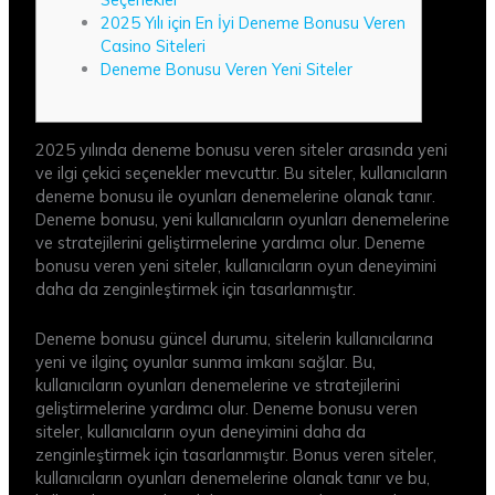
2025 Yılı için En İyi Deneme Bonusu Veren
Casino Siteleri
Deneme Bonusu Veren Yeni Siteler
2025 yılında deneme bonusu veren siteler arasında yeni
ve ilgi çekici seçenekler mevcuttır. Bu siteler, kullanıcıların
deneme bonusu ile oyunları denemelerine olanak tanır.
Deneme bonusu, yeni kullanıcıların oyunları denemelerine
ve stratejilerini geliştirmelerine yardımcı olur. Deneme
bonusu veren yeni siteler, kullanıcıların oyun deneyimini
daha da zenginleştirmek için tasarlanmıştır.
Deneme bonusu güncel durumu, sitelerin kullanıcılarına
yeni ve ilginç oyunlar sunma imkanı sağlar. Bu,
kullanıcıların oyunları denemelerine ve stratejilerini
geliştirmelerine yardımcı olur. Deneme bonusu veren
siteler, kullanıcıların oyun deneyimini daha da
zenginleştirmek için tasarlanmıştır. Bonus veren siteler,
kullanıcıların oyunları denemelerine olanak tanır ve bu,