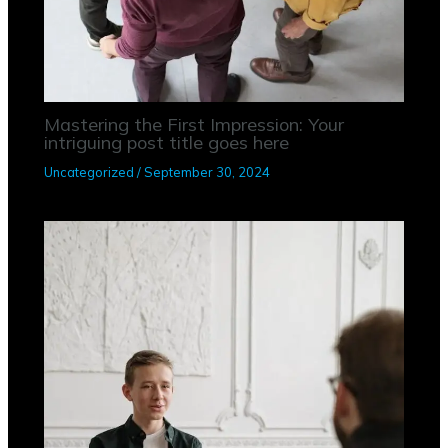
Mastering the First Impression: Your
intriguing post title goes here
Uncategorized
/
September 30, 2024