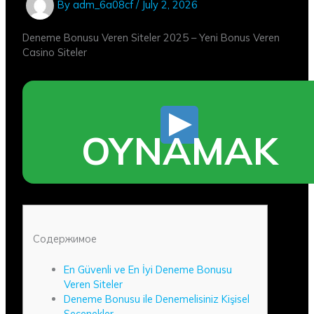
By
adm_6a08cf
/
July 2, 2026
Deneme Bonusu Veren Siteler 2025 – Yeni Bonus Veren
Casino Siteler
OYNAMAK
Содержимое
En Güvenli ve En İyi Deneme Bonusu
Veren Siteler
Deneme Bonusu ile Denemelisiniz Kişisel
Seçenekler